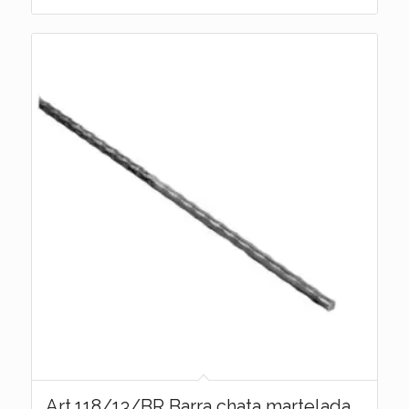
Art.118/13/BR Barra chata martelada