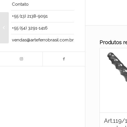
Contato
+55 (13) 2138-9091
Art.115/BR 1 Terminal
para passamão art.
+55 (54) 3291-1416
114/9/BR
vendas@arteferrobrasil.com.br
Produtos r
Art.119/