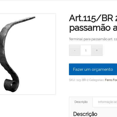
Art.115/BR 
passamão a
Terminal para passamão art. 
Fazer um orçamento
SKU:
115-BR-2
Categorias:
Ferro Fo
Descrição
Informação ad
Descrição