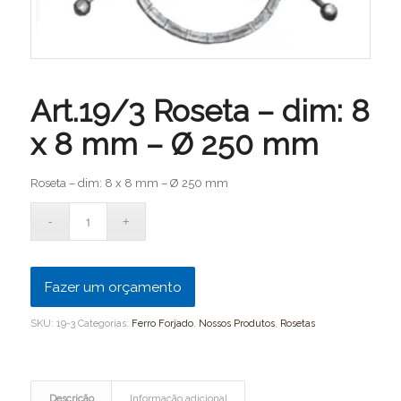
Art.19/3 Roseta – dim: 8
x 8 mm – Ø 250 mm
Roseta – dim: 8 x 8 mm – Ø 250 mm
Fazer um orçamento
SKU:
19-3
Categorias:
Ferro Forjado
,
Nossos Produtos
,
Rosetas
Descrição
Informação adicional