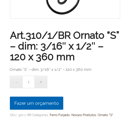
Art.310/1/BR Ornato “S”
– dim: 3/16″ x 1/2″ –
120 x 360 mm
Ornato “S” – dim: 3/16″ x 1/2″ – 120 x 360 mm
Fazer um orçamento
SKU:
310-1-BR
Categorias:
Ferro Forjado
,
Nossos Produtos
,
Ornato "S"