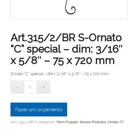
Art.315/2/BR S-Ornato
“C” special – dim: 3/16″
x 5/8″ – 75 x 720 mm
Ornato “C” special – dim: 3/16″ x 5/8″ – 75 x 720 mm
Fazer um orçamento
SKU:
315-2-BR-S
Categorias:
Ferro Forjado
,
Nossos Produtos
,
Ornato "C"