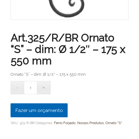
Art.325/R/BR Ornato
“S” – dim: Ø 1/2″ – 175 x
550 mm
Ornato “S” – dim: Ø 1/2″ – 175 x 550 mm
Fazer um orçamento
SKU:
325-R-BR
Categorias:
Ferro Forjado
,
Nossos Produtos
,
Ornato "S"