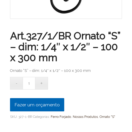
Art.327/1/BR Ornato “S”
– dim: 1/4″ x 1/2″ – 100
x 300 mm
Ornato “S” – dim: 1/4″ x 1/2″ – 100 x 300 mm
Fazer um orçamento
SKU:
327-1-BR
Categorias:
Ferro Forjado
,
Nossos Produtos
,
Ornato "S"