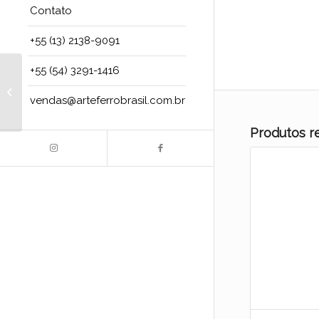
Contato
+55 (13) 2138-9091
+55 (54) 3291-1416
Art.540/2/M/BR
Preenchimento
vendas@arteferrobrasil.com.br
corrimão – dim: 1/2″ x
1/2″...
Produtos r