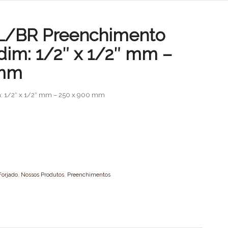
L/BR Preenchimento
dim: 1/2″ x 1/2″ mm –
 mm
m: 1/2″ x 1/2″ mm – 250 x 900 mm
Forjado
,
Nossos Produtos
,
Preenchimentos