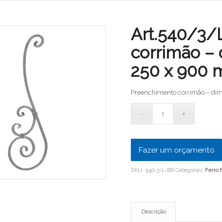
Art.540/3/
corrimão – 
250 x 900
Preenchimento corrimão – di
Fazer um orçamento
SKU:
540-3-L-BR
Categorias:
Ferro 
Descrição