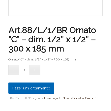
Art.88/L/1/BR Ornato
“C” – dim. 1/2″ x 1/2″ –
300 x 185 mm
Ornato “C” – dim. 1/2″ x 1/2″ – 300 x 185 mm
Fazer um orçamento
SKU:
88-L-1-BR
Categorias:
Ferro Forjado
,
Nossos Produtos
,
Ornato "C"