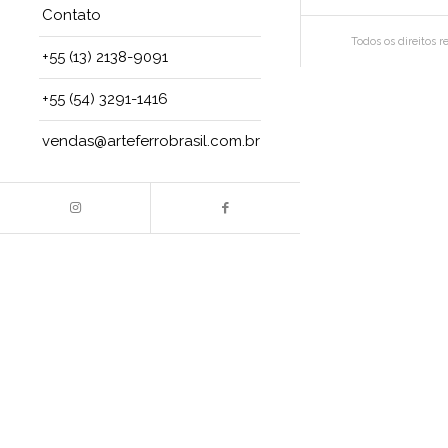
Contato
Todos os direitos r
+55 (13) 2138-9091
+55 (54) 3291-1416
vendas@arteferrobrasil.com.br